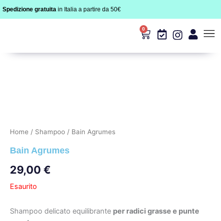
Vai
Spedizione gratuita
in Italia a partire da 50€
al
contenuto
0
Carrello
I Nos
I Ritua
Home
/
Shampoo
/ Bain Agrumes
Bain Agrumes
29,00
€
Esaurito
Shampoo delicato equilibrante
per radici grasse e punte