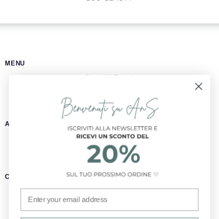
MENU
Scopri il Brand
Shop AnS
Esplora la Nostra Gamma
Scopri i Rituali AnS
ANS LA MAISON
Prenotazioni
Treatwell
Prenotazioni
:
+39 3314413884
Whatsapp
Prenotazioni
: (+39) 06 7004917
Dirette
CONTATTI
Email:
welcome@ansitalia.com
Email
Whatsapp:
+39 3314413884
Instagram:
@ans.italia
@ans.lamaison