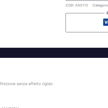
COD:
ANS110
Categori
finizione senza effetto rigido