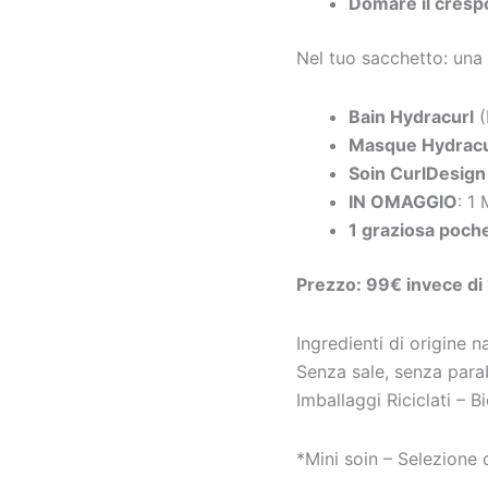
Domare il cresp
Nel tuo sacchetto: una
Bain Hydracurl
(
Masque Hydracu
Soin CurlDesign
IN OMAGGIO
: 1
1 graziosa poch
Prezzo: 99€ invece di
Ingredienti di origine 
Senza sale, senza parab
Imballaggi Riciclati – B
*Mini soin – Selezione 