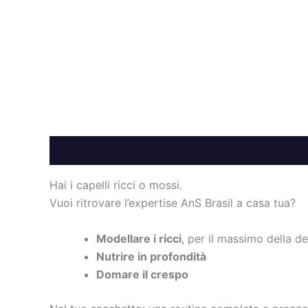
Descrizione
Informazioni aggiuntive
Hai i capelli ricci o mossi.
Vuoi ritrovare l’expertise AnS Brasil a casa tua?
Modellare i ricci
, per il massimo della de
Nutrire in profondità
Domare il crespo