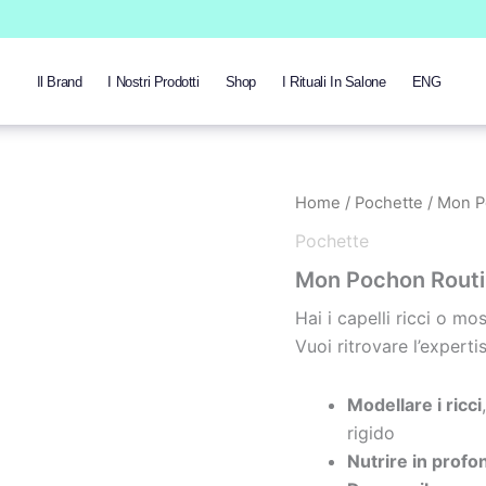
Il Brand
I Nostri Prodotti
Shop
I Rituali In Salone
ENG
Home
/
Pochette
/ Mon P
Pochette
Mon Pochon Routi
Hai i capelli ricci o mos
Vuoi ritrovare l’experti
Modellare i ricci
rigido
Nutrire in profo