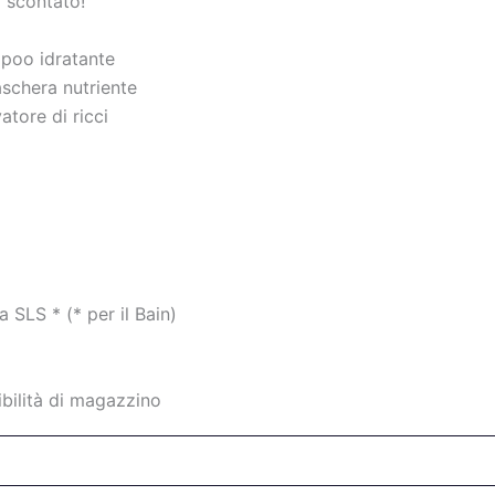
 scontato!
poo idratante
schera nutriente
atore di ricci
 SLS * (* per il Bain)
ibilità di magazzino