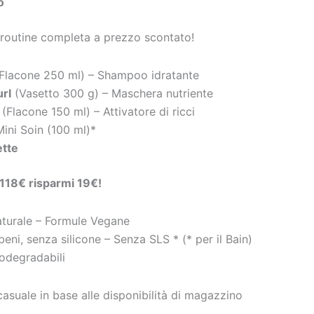
o
 routine completa a prezzo scontato!
Flacone 250 ml) – Shampoo idratante
rl
(Vasetto 300 g) – Maschera nutriente
(Flacone 150 ml) – Attivatore di ricci
 Mini Soin (100 ml)*
ette
 118€ risparmi 19€!
naturale – Formule Vegane
eni, senza silicone – Senza SLS * (* per il Bain)
iodegradabili
casuale in base alle disponibilità di magazzino