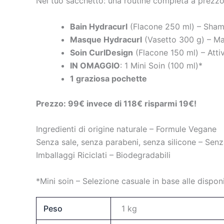
Nel tuo sacchetto: una routine completa a prezzo
Bain Hydracurl
(Flacone 250 ml) – Sham
Masque Hydracurl
(Vasetto 300 g) – Ma
Soin CurlDesign
(Flacone 150 ml) – Attiv
IN OMAGGIO
: 1 Mini Soin (100 ml)*
1 graziosa pochette
Prezzo: 99€ invece di 118€ risparmi 19€!
Ingredienti di origine naturale – Formule Vegane
Senza sale, senza parabeni, senza silicone – Senza
Imballaggi Riciclati – Biodegradabili
*Mini soin – Selezione casuale in base alle dispon
Peso
1 kg