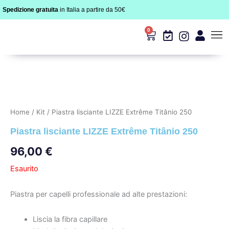
Vai
Spedizione gratuita
in Italia a partire da 50€
al
contenuto
0
Carrello
I Nos
I Ritua
Home
/
Kit
/ Piastra lisciante LIZZE Extrême Titânio 250
Piastra lisciante LIZZE Extrême Titânio 250
96,00
€
Esaurito
Piastra per capelli professionale ad alte prestazioni:
Liscia la fibra capillare